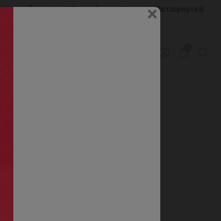
Close
×
μας :
Δωρεάν Μεταφορικά
0
ΕΓΓΡΑΦΗ B2B
25
ine 2825
νδάλι Sunshine 2825