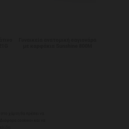
άτινο
Γυναικεία ανατομική σαγιονάρα
Γυναικεία
121G
με καρφάκια Sunshine 800Μ
με καρφ
ε στο χάρτη θα πρέπει να
«Διάφορα cookies» και να
ελίδα.