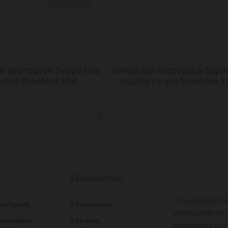
ίο ανατομικό δερμάτινο
Γυναικείο ανατομικό δερμ
μπώ Sunshine 124
σαμπώ με gel Sunshine 
α
Εξυπηρέτηση
Για να μας βρείτ
Χονδρικής
Επικοινωνία
αποδεχτείτε τα 
αραγγελίας
Εταιρεία
ανανεώσετε τη σ