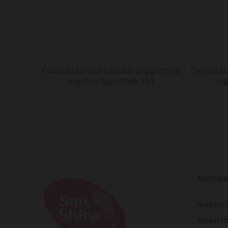
Γυναικείο ανατομικό δερμάτινο
Γυναικε
σαμπώ Sunshine 121
σα
Χρήσιμ
Πελάτες 
Τρόποι Π