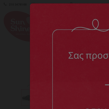
210 3478188
info@sunshine.gr
ΔΕΥ - ΠΑΡ 8:00 - 16:00
ΓΥΝΑΙΚ
Α
Home