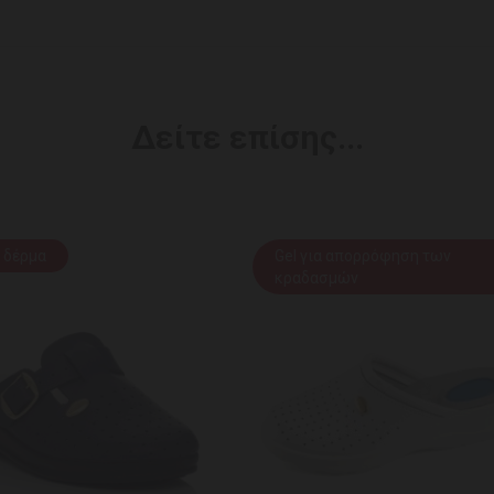
Δείτε επίσης...
 δέρμα
Gel για απορρόφηση των
κραδασμών