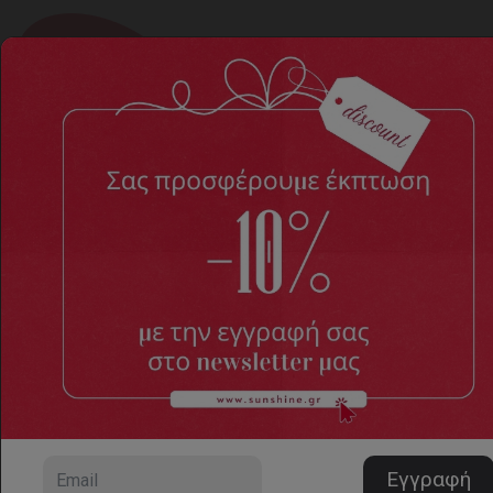
Τρόποι πληρωμής
Home
Τρόποι πληρωμής
Για παραγγελίες μέσω της ηλεκτρονικής μας σελίδας ο
διαθέσιμος τρόπος πληρωμής είναι η
αντικαταβολή
.
Τα έξοδα των μεταφορικών και της αντικαταβολής είναι
ΔΩΡΕΑΝ.
Στο άμεσο μέλλον η σελίδα θα υποστηρίζει περισσότερους
τρόπους πληρωμής για τις ηλεκτρονικές σας αγορές!