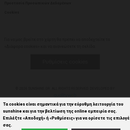
Προστασία Προσωπικών Δεδομένων
Cookies
Για να μας βρείτε στο χάρτη θα πρέπει να αποδεχτείτε τα
«Διάφορα cookies» και να ανανεώσετε τη σελίδα.
Ρυθμίσεις cookies
© 2026 SUNSHINE.GR. ALL RIGHTS RESERVED. DEVELOPED BY
Τα cookies είναι σημαντικά για την εύρυθμη λειτουργία του
sunshine και για την βελτίωση της online εμπειρία σας.
Επιλέξτε «Αποδοχή» ή «Ρυθμίσεις» για να ορίσετε τις επιλογέ
σας.