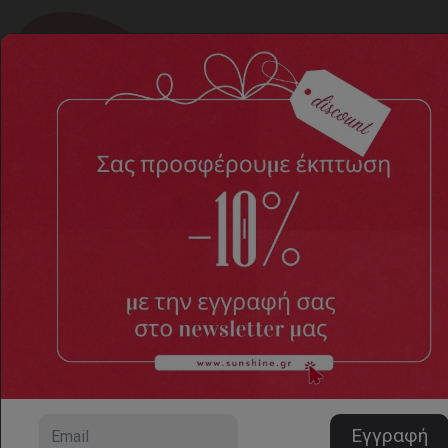
Casual
Home
ΓΥΝΑΙΚΕΙΑ ΠΑΠΟΥΤΣΙΑ
Casual
13 προϊόντα, σελίδα 1/1
Ταξινόμηση
Αριθμός προϊόντων