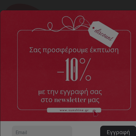
Σαμπώ
Home
ΑΝΔΡΙΚΑ ΠΑΠΟΥΤΣΙΑ
Σαμπώ
4 προϊόντα, σελίδα 1/1
Ταξινόμηση
Αριθμός προϊόντων