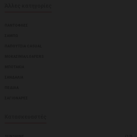
Άλλες κατηγορίες
ΠΑΝΤΌΦΛΕΣ
ΣΑΜΠΏ
ΠΑΠΟΎΤΣΙΑ CASUAL
ΜΟΚΑΣΊΝΙΑ/LOAFERS
ΜΠΟΤΆΚΙΑ
ΣΑΝΔΆΛΙΑ
ΠΈΔΙΛΑ
ΣΑΓΙΟΝΆΡΕΣ
Κατασκευαστές
SUNSHINE
(12)